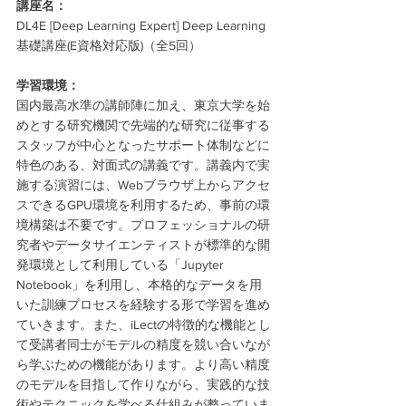
講座名：
DL4E [Deep Learning Expert] Deep Learning 
基礎講座(E資格対応版)（全5回）
学習環境：
国内最高水準の講師陣に加え、東京大学を始
めとする研究機関で先端的な研究に従事する
スタッフが中心となったサポート体制などに
特色のある、対面式の講義です。講義内で実
施する演習には、Webブラウザ上からアクセ
スできるGPU環境を利用するため、事前の環
境構築は不要です。プロフェッショナルの研
究者やデータサイエンティストが標準的な開
発環境として利用している「Jupyter 
Notebook」を利用し、本格的なデータを用
いた訓練プロセスを経験する形で学習を進め
ていきます。また、iLectの特徴的な機能とし
て受講者同士がモデルの精度を競い合いなが
ら学ぶための機能があります。より高い精度
のモデルを目指して作りながら、実践的な技
術やテクニックを学べる仕組みが整っていま