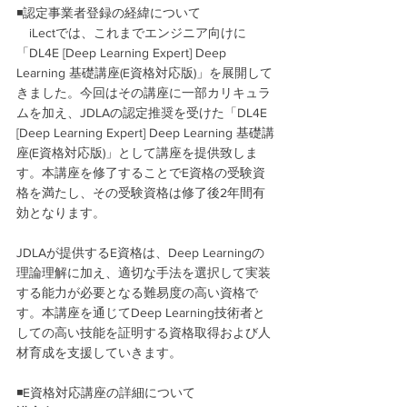
◾認定事業者登録の経緯について
　iLectでは、これまでエンジニア向けに
「DL4E [Deep Learning Expert] Deep 
Learning 基礎講座(E資格対応版)」を展開して
きました。今回はその講座に一部カリキュラ
ムを加え、JDLAの認定推奨を受けた「DL4E 
[Deep Learning Expert] Deep Learning 基礎講
座(E資格対応版)」として講座を提供致しま
す。本講座を修了することでE資格の受験資
格を満たし、その受験資格は修了後2年間有
効となります。
JDLAが提供するE資格は、Deep Learningの
理論理解に加え、適切な手法を選択して実装
する能力が必要となる難易度の高い資格で
す。本講座を通じてDeep Learning技術者と
しての高い技能を証明する資格取得および人
材育成を支援していきます。
◾️E資格対応講座の詳細について