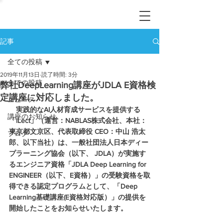
記事
全ての投稿
2019年11月13日
読了時間: 3分
全ての投稿
弊社DeepLearning講座がJDLA E資格検
定講座に対応しました。
ニュース
　実践的なAI人材育成サービスを提供する
講座のお知らせ
「iLect」（運営：NABLAS株式会社、本社：
東京都文京区、代表取締役 CEO：中山 浩太
ブログ
郎、以下当社）は、一般社団法人日本ディー
プラーニング協会（以下、 JDLA）が実施す
るエンジニア資格「JDLA Deep Learning for 
ENGINEER（以下、E資格）」の受験資格を取
得できる認定プログラムとして、「Deep 
Learning基礎講座(E資格対応版）」の提供を
開始したことをお知らせいたします。