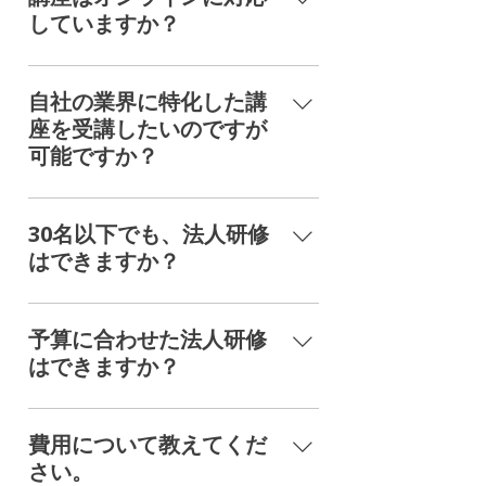
す。また、プロジェクトワークショ
していますか？
ップの有無により、開催期間が変動
いたします。 プロジェクトワークシ
すべての講座はオンラインに対応し
ョップを開催しない講座は約2~3か
ております。
自社の業界に特化した講
月、 プロジェクトワークショップを
座を受講したいのですが
開催する講座は約4~12か月での開催
可能ですか？
の事例がございます。
可能です。各業界、レベルに合わせ
て講座をカスタマイズさせて頂きま
30名以下でも、法人研修
すので、担当までご連絡ください。
はできますか？
30名以下でも、法人研修
（enterprise)を開催することは可能
予算に合わせた法人研修
です。 規模感やレベルに合わせて、
はできますか？
講座についてコンサルティングをさ
せていただきます。
規模間や内容によりますが、検討さ
せていただきます。 受講者数などに
費用について教えてくだ
より、割引が適用できる場合もござ
さい。