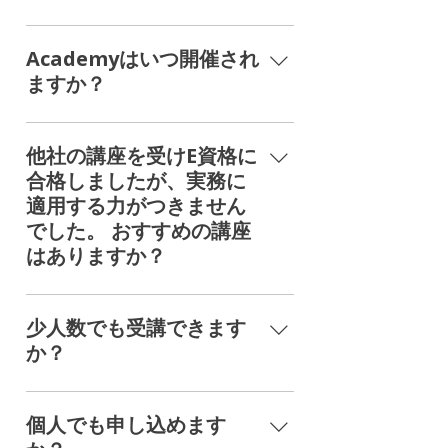
いますので、まずはご連絡くださ
い。
iLect AcademyのDL4E講座料金は1
名でご受講いただく場合は約36万
Academyはいつ開催され
円、 3名以上でご受講いただく場合
ますか？
は一名につき約33万円を頂戴してお
ります。 法人研修を含む、その他の
iLect Academy DL4E講座は、E資格
講座につきましては、受講人数や講
受験期間に合わせ、毎年10月から1月
他社の講座を受けE資格に
座内容により変動いたしますので、
にかけて開催することが多くなって
合格しましたが、実務に
お問い合わせください。
おります。 その他の時期について
適用する力がつきません
も、不定期で開催しておりますの
でした。 おすすめの講座
で、お気軽にお問い合わせくださ
はありますか？
い。 AI4PMを含む、その他の講座に
つきましても、不定期でiLect
弊社のDL4E講座は、E資格の内容を
Academyを開催しております。 詳細
網羅しながらも、実践力向上にフォ
少人数でも受講できます
につきましては、お問い合わせくだ
ーカスした内容となっております。
か？
さい。
実際にE資格を取得した上でDL4Eを
ご受講いただいた前例もございます
少人数での講座ご受講の場合、基本
ので、お気軽にお問い合わせくださ
的にiLect Academyをご案内させて
個人でも申し込めます
い。
頂いておりますが、 少人数であって