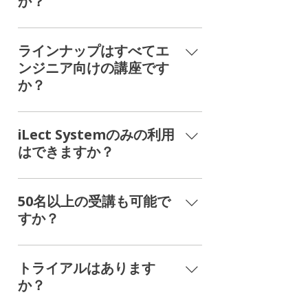
か？
も、予算に合わせて講座をカスタマ
イズすることは可能となっておりま
iLect Academy は個人でもお申し込
す。 貴社のご都合に合わせ、講座の
みいただけます。 お問い合わせより
ラインナップはすべてエ
提案をさせていただきますので、是
ご連絡ください。
ンジニア向けの講座です
非お問い合わせください。
か？
ビジネスサイド向け・エンジニア向
けの各種講座を、課題解決の目的別
iLect Systemのみの利用
に取り揃えております。 特にデータ
はできますか？
分析講座(DS4Me)やAIプロジェクト
マネジメント講座(AI4PM)はどちら
利用できます。別途お見積もりをさ
の層にもおすすめの講座です。 ま
せて頂きますので、担当までご連絡
50名以上の受講も可能で
た、近日リリース予定のノーコード
ください。
すか？
データ分析講座はビジネスサイドの
方でも取り組みやすい内容となって
可能です。別途お見積もりをさせて
います。
頂きますので、担当までご連絡くだ
トライアルはあります
さい。
か？