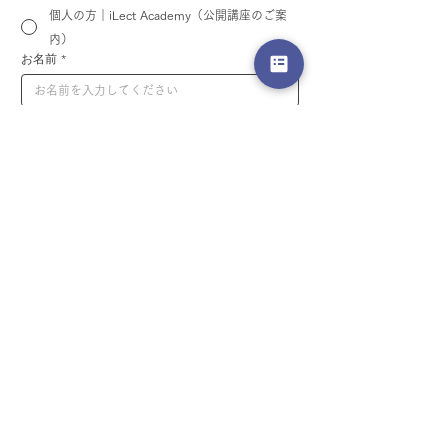
個人の方｜iLect Academy（公開講座のご案
内）
お名前
*
Email
*
会社名
部署名
個人情報の取り扱いについて同意する 
プライ
バシーポリシー
*
資料をダウンロード