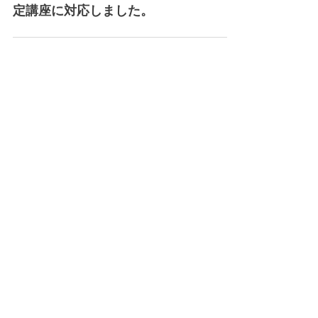
弊社DeepLearning講座がJDLA E資格検
定講座に対応しました。