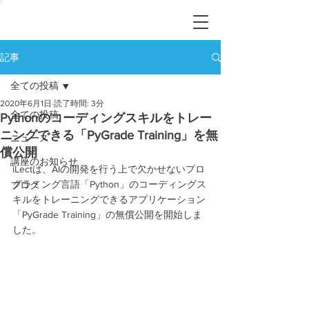
記事
全ての投稿
2020年6月1日
読了時間: 3分
全ての投稿
Pythonのコーディングスキルをトレー
ニングできる「PyGrade Training」を無
ニュース
償公開
講座のお知らせ
iLectは、AIの開発を行う上で欠かせないプロ
グラミング言語「Python」のコーディングス
ブログ
キルをトレーニングできるアプリケーション
「PyGrade Training」の無償公開を開始しま
した。