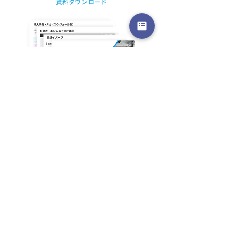
​資料ダウンロード
新講座「生成AIリテラシ
AI人材育成サー
ー講座」提供開始
「iLect」、目
ら最適なAI講座
る無料「おすす
断」を公開
ご利用区分
法人の方｜iLect（法人向け研修サービスのご
紹介）
法人の方｜iLect Academy（公開講座のご案
内）
個人の方｜iLect Academy（公開講座のご案
内）
お名前
*