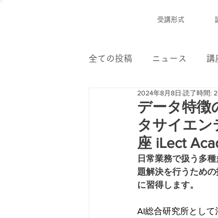
受講形式
全ての投稿
ニュース
講
2024年8月8日
読了時間: 
データ特徴
タサイエン
座 iLect A
日常業務で扱う多種
題解決を行うための
に習得します。
AI総合研究所として活