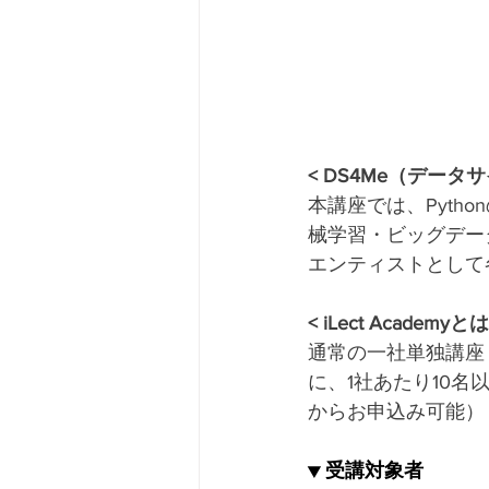
< DS4Me（デー
本講座では、Pyt
械学習・ビッグデー
エンティストとして
< iLect Academyとは
通常の一社単独講座（En
に、1社あたり10名
からお申込み可能）
▼ 受講対象者