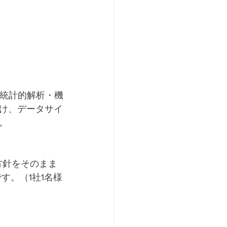
、統計的解析・機
け、データサイ
。
方針をそのまま
。​（1社1名様