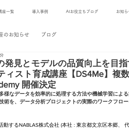
講座一覧
導入事例
AIお役立ちブログ
お知ら
座のお知らせ
ブログ
2分
の発見とモデルの品質向上を目指
ティスト育成講座【DS4Me】複
cademy 開催決定
多様なデータを効率的に処理する方法や機械学習による
技術を、データ分析プロジェクトの実際のワークフロー
動するNABLAS株式会社 (本社 : 東京都文京区本郷、 