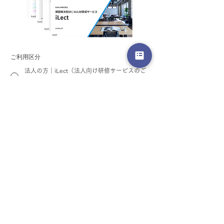
ら最適なAI講座
る無料「おすす
断」を公開
ご利用区分
法人の方｜iLect（法人向け研修サービスのご
紹介）
法人の方｜iLect Academy（公開講座のご案
内）
個人の方｜iLect Academy（公開講座のご案
内）
お名前
*
Email
*
会社名