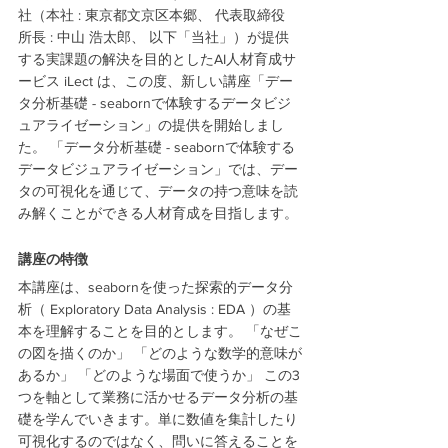
社（本社 : 東京都文京区本郷、 代表取締役 
所長 : 中山 浩太郎、 以下「当社」）が提供
する実課題の解決を目的としたAI人材育成サ
ービス iLect は、この度、新しい講座「デー
タ分析基礎 - seabornで体験するデータビジ
ュアライゼーション」の提供を開始しまし
た。 「データ分析基礎 - seabornで体験する
データビジュアライゼーション」では、デー
タの可視化を通じて、データの持つ意味を読
み解くことができる人材育成を目指します。
講座の特徴
本講座は、seabornを使った探索的データ分
析（ Exploratory Data Analysis : EDA ）の基
本を理解することを目的とします。 「なぜこ
の図を描くのか」 「どのような数学的意味が
あるか」 「どのような場面で使うか」 この3
つを軸として業務に活かせるデータ分析の基
礎を学んでいきます。単に数値を集計したり
可視化するのではなく、問いに答えることを