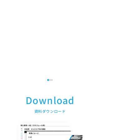
Download
​資料ダウンロード
新講座「生成AIリテラシ
AI人材育成サー
ー講座」提供開始
「iLect」、目