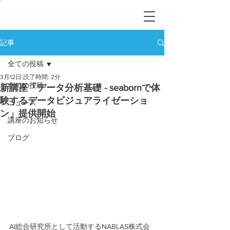
記事
全ての投稿
3月12日
読了時間: 2分
全ての投稿
新講座「データ分析基礎 - seabornで体
験するデータビジュアライゼーショ
ニュース
ン」提供開始
講座のお知らせ
ブログ
AI総合研究所として活動するNABLAS株式会