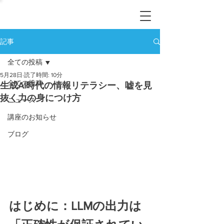
記事
全ての投稿
5月28日
読了時間: 10分
全ての投稿
生成AI時代の情報リテラシー、嘘を見
抜く力の身につけ方
ニュース
講座のお知らせ
ブログ
はじめに：LLMの出力は