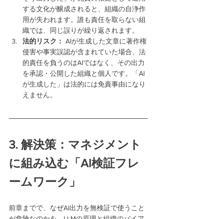
する文化が醸成されると、組織の自浄作
用が失われます。誰も責任を取らない組
織では、同じ誤りが繰り返されます。
法的リスク：
 AIが生成した文章に著作権
侵害や事実誤認が含まれていた場合、法
的責任を負うのはAIではなく、その出力
を承認・公開した組織と個人です。「AI
が生成した」は法的には免責事由になり
えません。
3. 解決策：マネジメント
に組み込む「AI検証フレ
ームワーク」
前章までで、なぜAI出力を無検証で使うこと
が危険なのかを、LLMの原理と組織のバイア