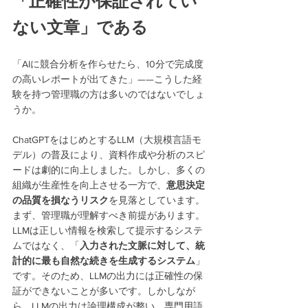
「正確性が保証されてい
ない文章」である
「AIに競合分析を作らせたら、10分で完成度
の高いレポートが出てきた」——こうした経
験を持つ管理職の方は多いのではないでしょ
うか。
ChatGPTをはじめとするLLM（大規模言語モ
デル）の普及により、資料作成や分析のスピ
ードは劇的に向上しました。しかし、多くの
組織が生産性を向上させる一方で、
意思決定
の品質を損なうリスク
を見落としています。
まず、管理職が理解すべき前提があります。
LLMは正しい情報を検索して提示するシステ
ムではなく、「
入力された文脈に対して、統
計的に最も自然な続きを生成するシステム
」
です。そのため、LLMの出力には正確性の保
証ができないことが多いです。しかしなが
ら、LLMの出力は論理構成が整い、専門用語