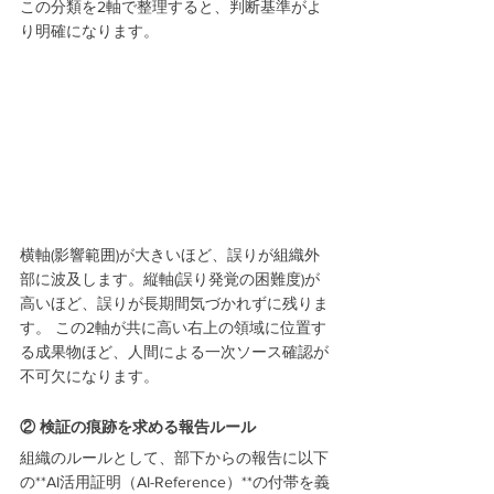
この分類を2軸で整理すると、判断基準がよ
り明確になります。
横軸(影響範囲)が大きいほど、誤りが組織外
部に波及します。縦軸(誤り発覚の困難度)が
高いほど、誤りが長期間気づかれずに残りま
す。 この2軸が共に高い右上の領域に位置す
る成果物ほど、人間による一次ソース確認が
不可欠になります。
② 検証の痕跡を求める報告ルール
組織のルールとして、部下からの報告に以下
の**AI活用証明（AI-Reference）**の付帯を義