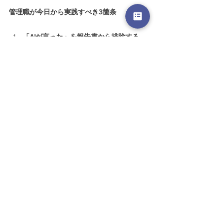
管理職が今日から実践すべき3箇条
「AIが言った」を報告書から排除する。
 報告の主語は常に人間（担当者）です。
「調査の結果〜」「一次データによれ
ば〜」を求め、「AIによれば〜」を許容
しないでください。AIは文章生成ツール
であり、情報の出所にはなりません。
「検証済み」の根拠を明示させる
  部下
の報告に「どの数値を、どの一次ソース
で裏取りしたか」をセットで求めてくだ
さい。裏取りができなかった項目は未検
証と明記させてください。この仕組みを
導入するだけで、組織全体の情報品質は
構造的に向上します。
現場の知見とAI出力の乖離を無視しな
い。
  現場の実務経験に基づく判断とAI
の出力が矛盾するとき、AI側を無条件に
優先してはなりません。その乖離の原因