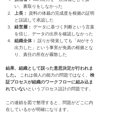
い、裏取りをしなかった
上長：
 資料の体裁の完成度を根拠の証明
と誤認して承認した
経営層：
 データに基づく判断という言葉
を信じ、データの出所を確認しなかった
組織全体：
 誤りが発覚しても「AIがそう
出力した」という事実が免責の根拠とな
り、責任の所在が霧散した
結果、組織として誤った意思決定が行われま
した。
 これは個人の能力の問題ではなく、
検
証プロセスが組織のワークフローに組み込ま
れていない
というプロセス設計の問題です。
この連鎖を図で整理すると、問題がどこに内
在しているかが明確になります。