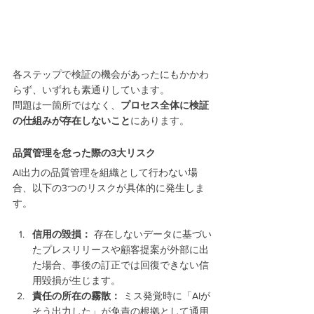
各ステップで検証の機会があったにもかかわ
らず、いずれも素通りしています。
問題は一箇所ではなく、
プロセス全体に検証
の仕組みが存在しないこと
にあります。
品質管理を怠った際の3大リスク
AI出力の品質管理を組織として行わない場
合、以下の3つのリスクが具体的に発生しま
す。
信用の毀損：
 存在しないデータに基づい
たプレスリリースや顧客提案が外部に出
た場合、事後の訂正では回復できない信
用毀損が生じます。
責任の所在の霧散：
 ミス発覚時に「AIが
そう出力した」が免責の根拠として通用