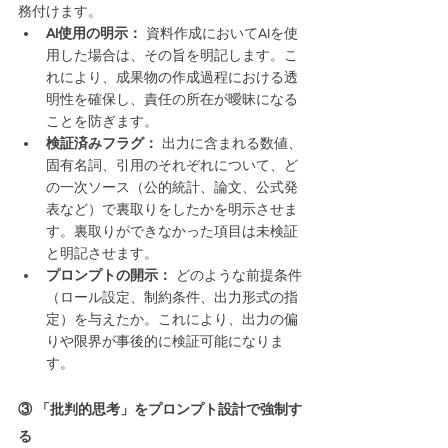
務付けます。
AI使用の明示：
 資料作成においてAIを使
用した場合は、その旨を明記します。こ
れにより、成果物の作成過程における透
明性を確保し、責任の所在が曖昧になる
ことを防ぎます。
検証済みフラグ：
 出力に含まれる数値、
固有名詞、引用のそれぞれについて、ど
の一次ソース（公的統計、論文、公式発
表など）で裏取りをしたかを明示させま
す。裏取りができなかった項目は未検証
と明記させます。
プロンプトの開示：
 どのような前提条件
（ロール設定、制約条件、出力形式の指
定）を与えたか。これにより、出力の偏
りや限界が事後的に検証可能になりま
す。
③ 「批判的思考」をプロンプト設計で強制す
る