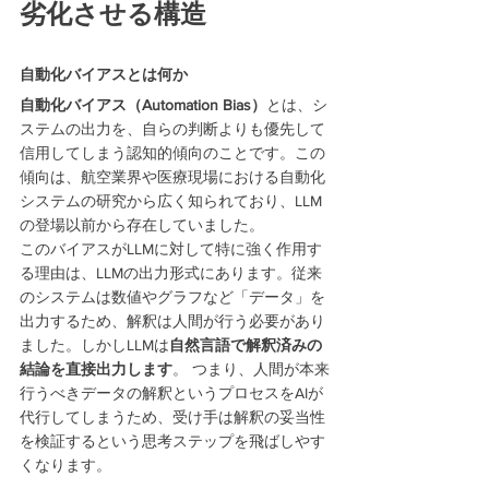
劣化させる構造
自動化バイアスとは何か
自動化バイアス（Automation Bias）
とは、シ
ステムの出力を、自らの判断よりも優先して
信用してしまう認知的傾向のことです。この
傾向は、航空業界や医療現場における自動化
システムの研究から広く知られており、LLM
の登場以前から存在していました。
このバイアスがLLMに対して特に強く作用す
る理由は、LLMの出力形式にあります。従来
のシステムは数値やグラフなど「データ」を
出力するため、解釈は人間が行う必要があり
ました。しかしLLMは
自然言語で解釈済みの
結論を直接出力します
。 つまり、人間が本来
行うべきデータの解釈というプロセスをAIが
代行してしまうため、受け手は解釈の妥当性
を検証するという思考ステップを飛ばしやす
くなります。