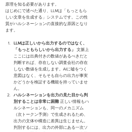
原理を知る必要があります。
はじめにで述べた通り、LLMは「もっともら
しい文章を生成する」システムです。この性
質がハルシネーションの直接的な原因となり
ます。
LLMは正しいから出力するのではなく、
「もっともらしいから出力する」
 文脈上
ここには出典付きの数値があるべきだと
判断すれば、存在しない調査会社の存在
しない数値を生成します。AIに嘘をつく
意図はなく、そもそも自らの出力が事実
かどうかを検証する機能を持っていませ
ん。
ハルシネーションを出力の見た目から判
別することは非常に困難
 正しい情報もハ
ルシネーションも、同一のメカニズム
（次トークン予測）で生成されるため、
出力の文体や構造に差異は生じません。
判別するには、出力の外部にある一次ソ