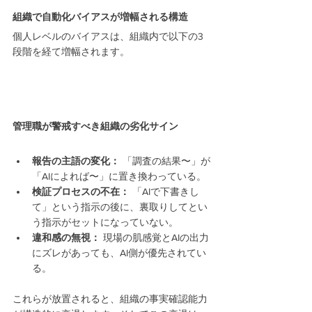
組織で自動化バイアスが増幅される構造
個人レベルのバイアスは、組織内で以下の3
段階を経て増幅されます。
管理職が警戒すべき組織の劣化サイン
報告の主語の変化：
 「調査の結果〜」が
「AIによれば〜」に置き換わっている。
検証プロセスの不在：
 「AIで下書きし
て」という指示の後に、裏取りしてとい
う指示がセットになっていない。
違和感の無視：
 現場の肌感覚とAIの出力
にズレがあっても、AI側が優先されてい
る。
これらが放置されると、組織の事実確認能力