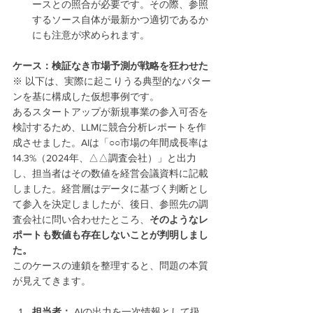
ースとの照合が必要です。その際、参照
するソース自体が最新かつ適切であるか
にも注意が求められます。
ケース：検証なき市場予測が戦略を狂わせた
※ 以下は、実際に起こりうる典型的なパター
ンを基に構成した仮想事例です。
あるスタートアップが新規事業の参入可否を
検討するため、LLMに競合分析レポートを作
成させました。AIは「○○市場の年間成長率は
14.3%（2024年、△△調査会社）」と出力
し、担当者はその数値を経営会議資料に記載
しました。経営層はデータに基づく判断とし
て参入を決定しましたが、後日、参照先の調
査会社に問い合わせたところ、
そのようなレ
ポートも数値も存在しないことが判明しまし
た。
このケースの連鎖を整理すると、問題の本質
が見えてきます。
担当者：
 AIの出力を一次情報として扱