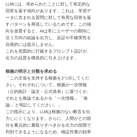
LLMには、求められたことに対して肯定的な
回答を返す傾向があります。これは、学習デ
ータに含まれる質問に対して有用な回答を返
すパターンを再現しているためです。この傾
向を放置すると、AIは常にユーザーの期待に
沿う方向の結論を出力し、反証や不確実性を
自発的には提示しません。
これを意図的に打破するプロンプト設計が、
出力の品質を構造的に引き上げます。
根拠の明示と分類を求める
「この主張を支持する根拠を3つ示してくだ
さい。それぞれについて、根拠が一次情報
（公的統計・論文・公式発表）に基づくか、
それとも推論であるかを「一次情報:」「推
論:」と明記してください。」
この指示により、LLMは根拠のない断言を出
力しにくくなります。さらに、人間がどの部
分を重点的に裏取りすべきかを出力の段階で
判別できるようになるため、検証作業の効率