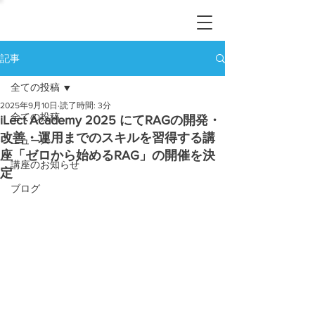
記事
全ての投稿
2025年9月10日
読了時間: 3分
全ての投稿
iLect Academy 2025 にてRAGの開発・
改善・運用までのスキルを習得する講
ニュース
座「ゼロから始めるRAG」の開催を決
講座のお知らせ
定
ブログ