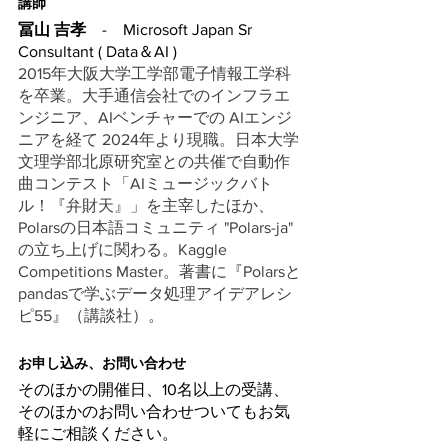
講師
冨山 吉孝　
-　Microsoft Japan Sr 
Consultant ( Data＆AI )
2015年大阪大学工学部電子情報工学科
を卒業。大手通信会社でのインフラエ
ンジニア、AIベンチャーでの AIエンジ
ニアを経て 2024年より現職。日本大学
文理学部北原研究室との共催で自動作
曲コンテスト「AIミュージックバト
ル！『弁財天』」を主宰したほか、
Polarsの日本語コミュニティ "Polars-ja" 
の立ち上げに関わる。Kaggle 
Competitions Master。著書に『Polarsと
pandasで学ぶデータ処理アイデアレシ
ピ55』（講談社）。
お申し込み、お問い合わせ
​そのほかの開催日、10名以上の受講、
そのほかのお問い合わせついてもお気
軽にご相談ください。