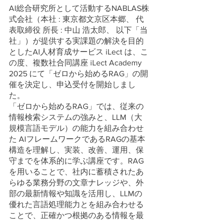
AI総合研究所として活動するNABLAS株
式会社（本社 : 東京都文京区本郷、 代
表取締役 所長 : 中山 浩太郎、 以下「当
社」）が提供する実課題の解決を目的
としたAI人材育成サービス iLect は、こ
の度、複数社合同講座 iLect Academy 
2025 にて「ゼロから始めるRAG」の開
催を決定し、申込受付を開始しまし
た。
「ゼロから始めるRAG」では、従来の
情報検索システムの強みと、LLM（大
規模言語モデル）の能力を組み合わせ
た AIフレームワークであるRAGの基本
構造を理解し、実装、改善、運用、保
守までを体系的に学ぶ講座です。RAG
を用いることで、社内に蓄積されたあ
らゆる業務分野の文章ナレッジや、外
部の最新情報や知識を活用し、LLMの
優れた言語処理能力とを組み合わせる
ことで、正確かつ根拠のある情報を最