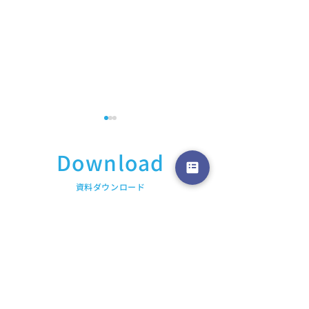
Download
​資料ダウンロード
【 iLect Academy 2026 】
【 iLect Acade
AI総合研究所NABLASが提
AI総合研究所NA
供する、JDLA認定ディー
供する、生成AI実
プラーニング講座「DL4E
ChatGPT基礎 
2026 Summer &
始