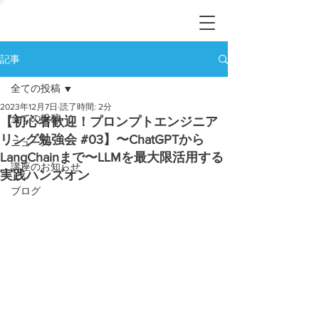
記事
全ての投稿
2023年12月7日
読了時間: 2分
全ての投稿
【初心者歓迎！プロンプトエンジニア
リング勉強会 #03】〜ChatGPTから
ニュース
LangChainまで〜LLMを最大限活用する
講座のお知らせ
実践ハンズオン
ブログ