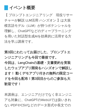
イベント概要
【 プロンプトエンジニアリング　現役リサー
チャーが解説 LLM活用 ハンズオン 】は大規
模言語モデル（LLM）が持つポテンシャルを
理解し、ChatGPTなどのディープラーニング
を用いた対話型生成AIを効果的に活用する方
法を学ぶ講座です。
第3回にわたってお届けした、プロンプトエ
ンジニアリングも今回で最後です。
今回は、LangChainの基礎・文書要約を実装
したウェブアプリ開発をハンズオンで解説し
ます！ 動くデモアプリ付きの無料の限定コー
ドを今回も配布！第3回目からのご参加も大
歓迎です！
本講座は、エンジニアだけでなく非エンジニ
アも対象に、ChatGPTのWebUIでは扱いきれ
ないPDFやCSVなどのデータ形式や長文での